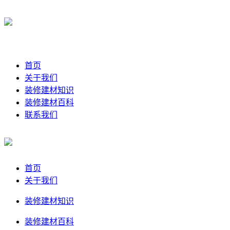
首页
关于我们
装修建材知识
装修建材百科
联系我们
首页
关于我们
装修建材知识
装修建材百科