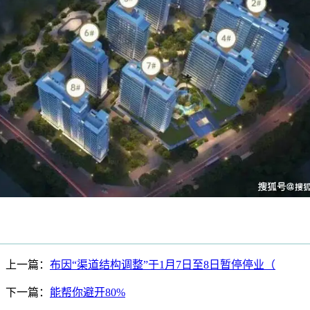
上一篇：
布因“渠道结构调整”于1月7日至8日暂停停业（
下一篇：
能帮你避开80%