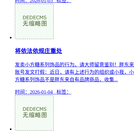
时间：2026-01-05 标签：
将依法依规庄重处
发卖小方糖系列饰品的行为。请大师留意鉴别！胖东来
账号发文打假：近日，请有上述行为的组织或小我，小
方糖系列饰品不是胖东来自有品牌商品，收集...
时间：2026-01-04 标签：