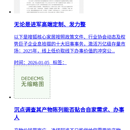
无论是进军高端定制、发力整
以下是搜狐核心家居按照政策文件、行业协会动态及权
势巨子企业息拾掇的十大旧事事务，激活万亿级存量市
场；2025年，线上低价取线下办事价值的冲突公...
时间：2026-01-05 标签：
沉点调查其产物陈列能否贴合自家需求、办事
人