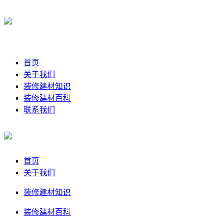
首页
关于我们
装修建材知识
装修建材百科
联系我们
首页
关于我们
装修建材知识
装修建材百科