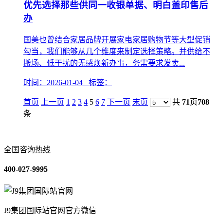
优先选择那些供同一收银单据、明白盖印售后
办
国美也曾结合家居品牌开展家电家居购物节等大型促销
勾当，我们能够从几个维度来制定选择策略。并供给不
搬场、低干扰的无感焕新办事，务需要求发卖...
时间：2026-01-04 标签：
首页
上一页
1
2
3
4
5
6
7
下一页
末页
共
71
页
708
条
全国咨询热线
400-027-9995
J9集团国际站官网官方微信